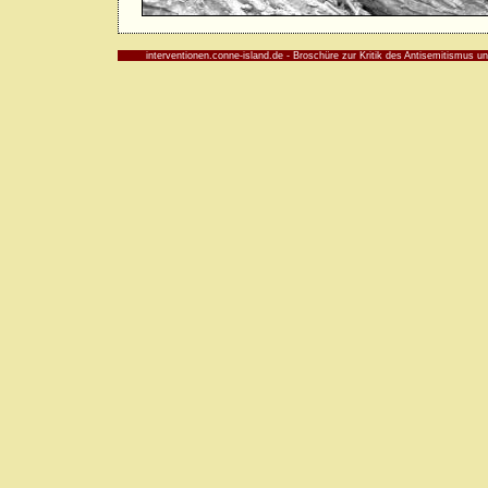
interventionen.conne-island.de - Broschüre zur Kritik des Antisemitismus