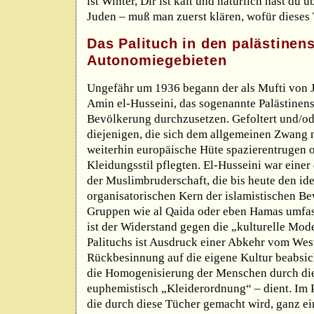
ist Winter, Dir ist kalt und natürlich hast du 
Juden – muß man zuerst klären, wofür dieses T
Das Palituch in den palästinen
Autonomiegebieten
Ungefähr um 1936 begann der als Mufti von 
Amin el-Husseini, das sogenannte Palästinens
Bevölkerung durchzusetzen. Gefoltert und/od
diejenigen, die sich dem allgemeinen Zwang 
weiterhin europäische Hüte spazierentrugen 
Kleidungsstil pflegten. El-Husseini war eine
der Muslimbruderschaft, die bis heute den id
organisatorischen Kern der islamistischen Be
Gruppen wie al Qaida oder eben Hamas umfas
ist der Widerstand gegen die „kulturelle Mod
Palituchs ist Ausdruck einer Abkehr vom West
Rückbesinnung auf die eigene Kultur beabsic
die Homogenisierung der Menschen durch die
euphemistisch „Kleiderordnung“ – dient. Im P
die durch diese Tücher gemacht wird, ganz e