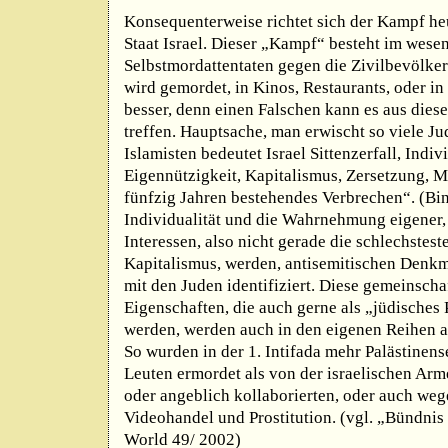
Konsequenterweise richtet sich der Kampf he
Staat Israel. Dieser „Kampf“ besteht im wesen
Selbstmordattentaten gegen die Zivilbevölke
wird gemordet, in Kinos, Restaurants, oder in
besser, denn einen Falschen kann es aus diese
treffen. Hauptsache, man erwischt so viele J
Islamisten bedeutet Israel Sittenzerfall, Indi
Eigennützigkeit, Kapitalismus, Zersetzung, Ma
fünfzig Jahren bestehendes Verbrechen“. (Bi
Individualität und die Wahrnehmung eigener,
Interessen, also nicht gerade die schlechste
Kapitalismus, werden, antisemitischen Denkm
mit den Juden identifiziert. Diese gemeinsch
Eigenschaften, die auch gerne als „jüdisches 
werden, werden auch in den eigenen Reihen au
So wurden in der 1. Intifada mehr Palästinen
Leuten ermordet als von der israelischen Arme
oder angeblich kollaborierten, oder auch w
Videohandel und Prostitution. (vgl. „Bündnis
World 49/ 2002)