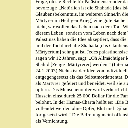
Frage, ob sie Rechte für Palästinenser oder 
bevorzugt: „Natürlich ist die Shahada [das is
Glaubensbekenntnis, im weiteren Sinne/in die
Märtyrer im Heiligen Krieg] eine gute Sache.
nicht, wir wollen das Leben nach dem Tod. Wi
diesem Leben, sondern vom Leben nach dem T
Palästinas haben die Idee akzeptiert, dass di
und der Tod durch die Shahada [das Glauben
Märtyertum] sehr gut ist. Jedes palästinensis
sagen wir 12 Jahren, sagt: „Oh Allmächtiger 
Shahid [Zeuge=Märtyrerer] werden.“ (Interna
24.1.2003) Nichts ist der Idee von individue
entgegengesetzt als das Selbstmordattentat.
als Märtyrer gefeiert und beneidet, weil sie s
opfern. Das Menschenopfer wird verherrlich
Hussein einst durch 25 000 Dollar für die Fam
belohnt. In der Hamas-Charta heißt es: „Die 
vollendet werden ohne Opfer, Blut und Djihad
fortgesetzt wird.“ Die Befreiung meint offens
als Vernichtung.