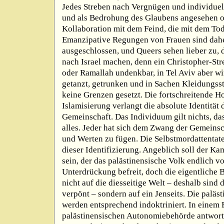
Jedes Streben nach Vergnügen und individuel
und als Bedrohung des Glaubens angesehen od
Kollaboration mit dem Feind, die mit dem Tod 
Emanzipative Regungen von Frauen sind dah
ausgeschlossen, und Queers sehen lieber zu, 
nach Israel machen, denn ein Christopher-Str
oder Ramallah undenkbar, in Tel Aviv aber wi
getanzt, getrunken und in Sachen Kleidungssti
keine Grenzen gesetzt. Die fortschreitende 
Islamisierung verlangt die absolute Identität 
Gemeinschaft. Das Individuum gilt nichts, das
alles. Jeder hat sich dem Zwang der Gemeinsc
und Werten zu fügen. Die Selbstmordattentat
dieser Identifizierung. Angeblich soll der Ka
sein, der das palästinensische Volk endlich v
Unterdrückung befreit, doch die eigentliche B
nicht auf die diesseitige Welt – deshalb sind 
verpönt – sondern auf ein Jenseits. Die paläs
werden entsprechend indoktriniert. In einem 
palästinensischen Autonomiebehörde antworte