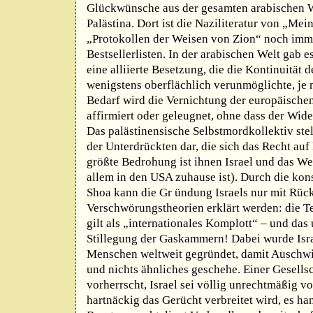
Glückwünsche aus der gesamten arabischen W
Palästina. Dort ist die Naziliteratur von „Me
„Protokollen der Weisen von Zion“ noch imm
Bestsellerlisten. In der arabischen Welt gab 
eine alliierte Besetzung, die die Kontinuität 
wenigstens oberflächlich verunmöglichte, je
Bedarf wird die Vernichtung der europäische
affirmiert oder geleugnet, ohne dass der Wid
Das palästinensische Selbstmordkollektiv stel
der Unterdrückten dar, die sich das Recht auf
größte Bedrohung ist ihnen Israel und das We
allem in den USA zuhause ist). Durch die ko
Shoa kann die Gr ündung Israels nur mit Rück
Verschwörungstheorien erklärt werden: die T
gilt als „internationales Komplott“ – und das
Stillegung der Gaskammern! Dabei wurde Isra
Menschen weltweit gegründet, damit Auschwit
und nichts ähnliches geschehe. Einer Gesells
vorherrscht, Israel sei völlig unrechtmäßig 
hartnäckig das Gerücht verbreitet wird, es ha