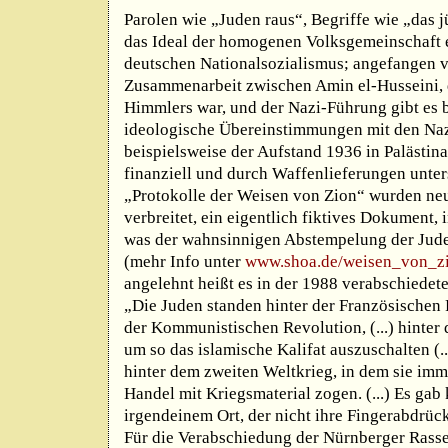
Parolen wie „Juden raus“, Begriffe wie „das j
das Ideal der homogenen Volksgemeinschaft e
deutschen Nationalsozialismus; angefangen 
Zusammenarbeit zwischen Amin el-Husseini, 
Himmlers war, und der Nazi-Führung gibt es b
ideologische Übereinstimmungen mit den Naz
beispielsweise der Aufstand 1936 in Palästin
finanziell und durch Waffenlieferungen unter
„Protokolle der Weisen von Zion“ wurden ne
verbreitet, ein eigentlich fiktives Dokument, i
was der wahnsinnigen Abstempelung der Jud
(mehr Info unter
www.shoa.de/weisen_von_zi
angelehnt heißt es in der 1988 verabschiedet
„Die Juden standen hinter der Französischen 
der Kommunistischen Revolution, (...) hinter 
um so das islamische Kalifat auszuschalten (.
hinter dem zweiten Weltkrieg, in dem sie imm
Handel mit Kriegsmaterial zogen. (...) Es gab
irgendeinem Ort, der nicht ihre Fingerabdrück
Für die Verabschiedung der Nürnberger Rasseg